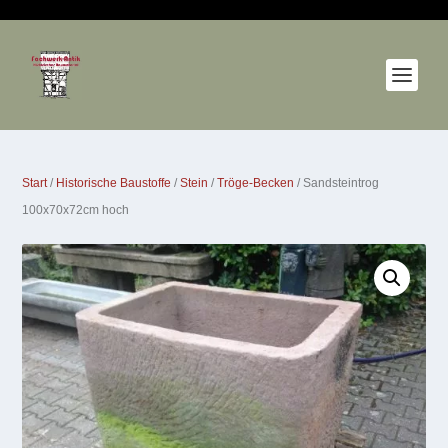
Start
/
Historische Baustoffe
/
Stein
/
Tröge-Becken
/ Sandsteintrog
100x70x72cm hoch