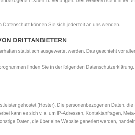
nenbezogenen Daten zu verlangen. Des Weiteren steht Ihnen e
 Datenschutz können Sie sich jederzeit an uns wenden.
ON DRITT­ANBIETERN
erhalten statistisch ausgewertet werden. Das geschieht vor a
eprogrammen finden Sie in der folgenden Datenschutzerklärung.
tleister gehostet (Hoster). Die personenbezogenen Daten, die 
erbei kann es sich v. a. um IP-Adressen, Kontaktanfragen, Met
nstige Daten, die über eine Website generiert werden, handeln