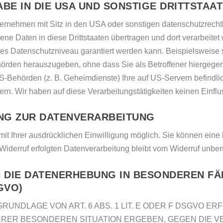
BE IN DIE USA UND SONSTIGE DRITTSTAA
rnehmen mit Sitz in den USA oder sonstigen datenschutzrechtli
ne Daten in diese Drittstaaten übertragen und dort verarbeitet 
res Datenschutzniveau garantiert werden kann. Beispielsweise 
rden herauszugeben, ohne dass Sie als Betroffener hiergegen 
S-Behörden (z. B. Geheimdienste) Ihre auf US-Servern befin
rn. Wir haben auf diese Verarbeitungstätigkeiten keinen Einflu
UNG ZUR DATENVERARBEITUNG
t Ihrer ausdrücklichen Einwilligung möglich. Sie können eine be
Widerruf erfolgten Datenverarbeitung bleibt vom Widerruf unber
DIE DATENERHEBUNG IN BESONDEREN FÄ
GVO)
NDLAGE VON ART. 6 ABS. 1 LIT. E ODER F DSGVO ERF
 IHRER BESONDEREN SITUATION ERGEBEN, GEGEN DIE 