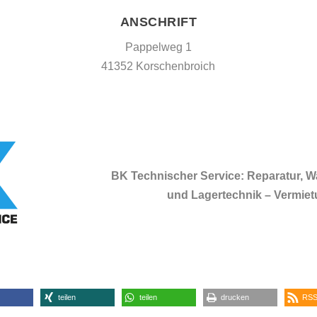
ANSCHRIFT
Pappelweg 1
41352 Korschenbroich
BK Technischer Service: Reparatur, 
und Lagertechnik – Vermietu
teilen
teilen
drucken
RSS