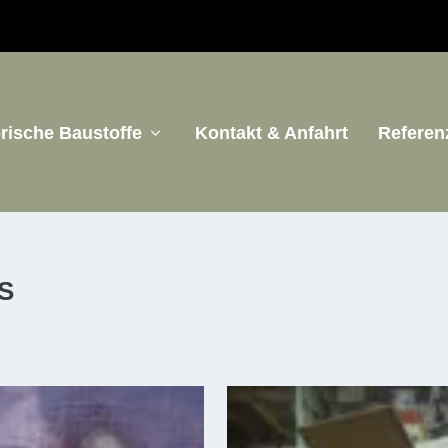
orische Baustoffe
Kontakt & Anfahrt
Referen
S