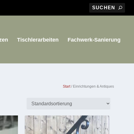
zen
Tischlerarbeiten
Fachwerk-Sanierung
Start
/ Einrichtungen & Antiques