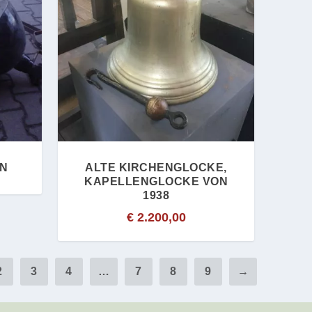
EN
ALTE KIRCHENGLOCKE,
KAPELLENGLOCKE VON
1938
€
2.200,00
2
3
4
…
7
8
9
→