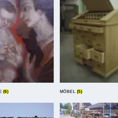
E
(6)
MÖBEL
(5)