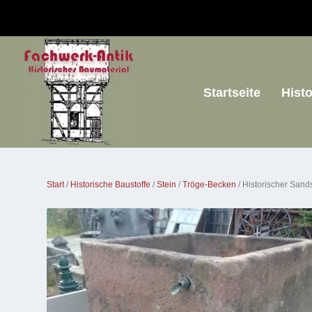
Startseite
Hist
Start
/
Historische Baustoffe
/
Stein
/
Tröge-Becken
/ Historischer San