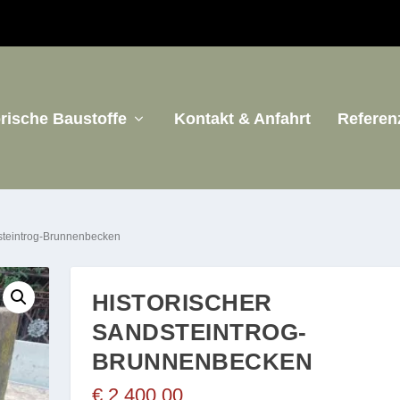
orische Baustoffe
Kontakt & Anfahrt
Referen
dsteintrog-Brunnenbecken
HISTORISCHER
SANDSTEINTROG-
BRUNNENBECKEN
€
2.400,00