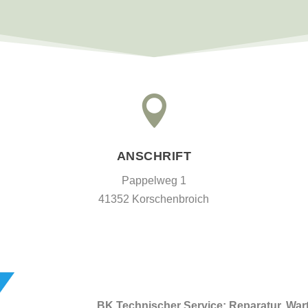

ANSCHRIFT
Pappelweg 1
41352 Korschenbroich
BK Technischer Service: Reparatur, Wa