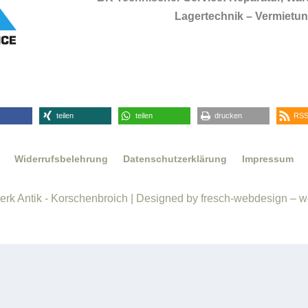
Lagertechnik – Vermietung
teilen
teilen
drucken
RSS
Widerrufsbelehrung
Datenschutzerklärung
Impressum
rk Antik - Korschenbroich | Designed by fresch-webdesign – w