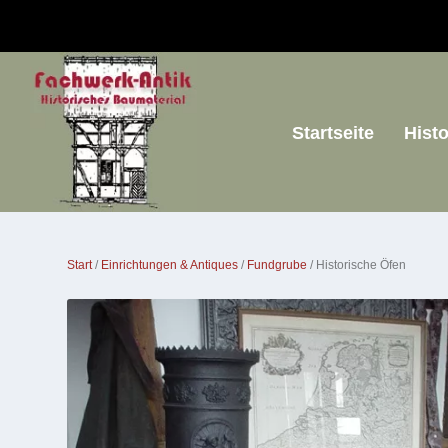
Startseite
Hist
Start
/
Einrichtungen & Antiques
/
Fundgrube
/ Historische Öfen