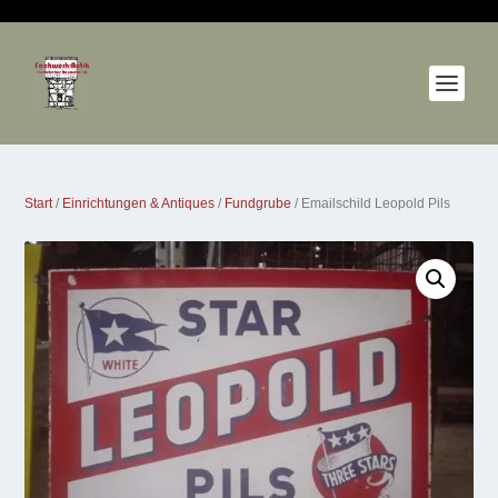
Start
/
Einrichtungen & Antiques
/
Fundgrube
/ Emailschild Leopold Pils