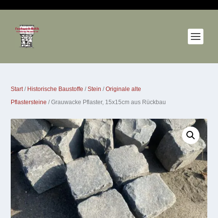
Start
/
Historische Baustoffe
/
Stein
/
Originale alte
Pflastersteine
/ Grauwacke Pflaster, 15x15cm aus Rückbau