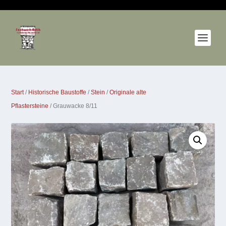
Start
/
Historische Baustoffe
/
Stein
/
Originale alte
Pflastersteine
/ Grauwacke 8/11