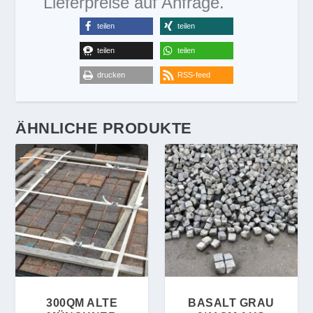
Lieferpreise auf Anfrage.
teilen
teilen
teilen
teilen
drucken
RSS-feed
ÄHNLICHE PRODUKTE
300QM ALTE
BASALT GRAU