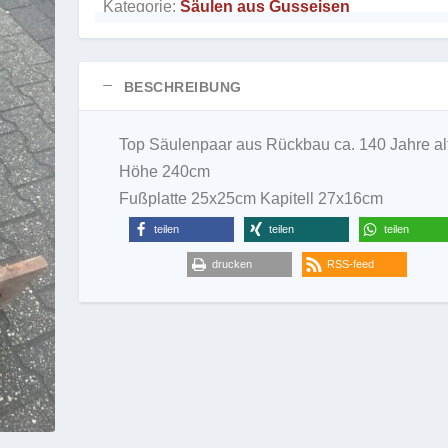
Kategorie:
Säulen aus Gusseisen
BESCHREIBUNG
Top Säulenpaar aus Rückbau ca. 140 Jahre al
Höhe 240cm
Fußplatte 25x25cm Kapitell 27x16cm
teilen
teilen
teilen
drucken
RSS-feed