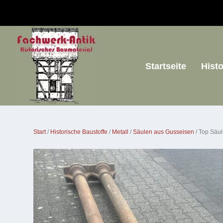
Startseite
Hist
Start
/
Historische Baustoffe
/
Metall
/
Säulen aus Gusseisen
/ Top Säu