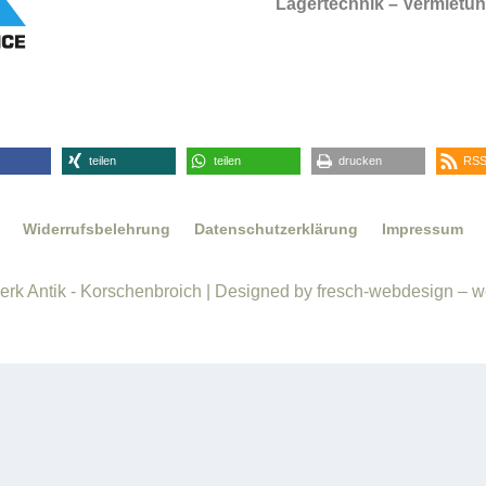
Lagertechnik – Vermietung
teilen
teilen
drucken
RSS
Widerrufsbelehrung
Datenschutzerklärung
Impressum
rk Antik - Korschenbroich | Designed by fresch-webdesign – w