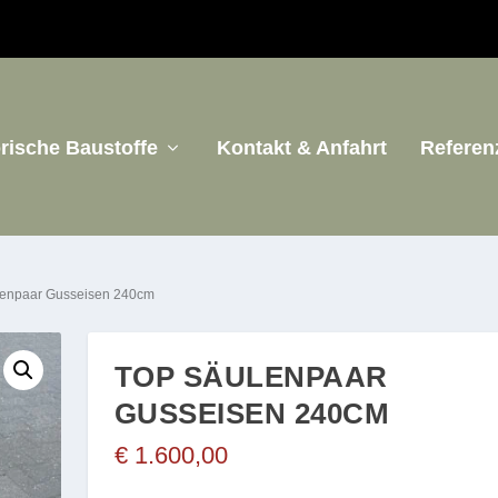
orische Baustoffe
Kontakt & Anfahrt
Referen
lenpaar Gusseisen 240cm
TOP SÄULENPAAR
GUSSEISEN 240CM
€
1.600,00