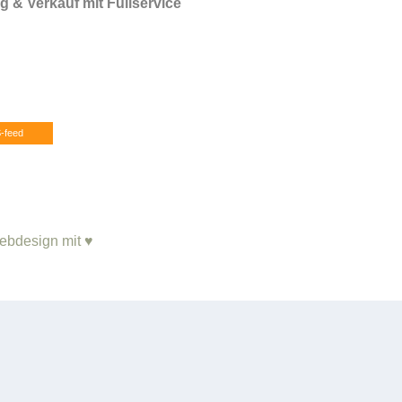
 & Verkauf mit Fullservice
-feed
ebdesign mit ♥