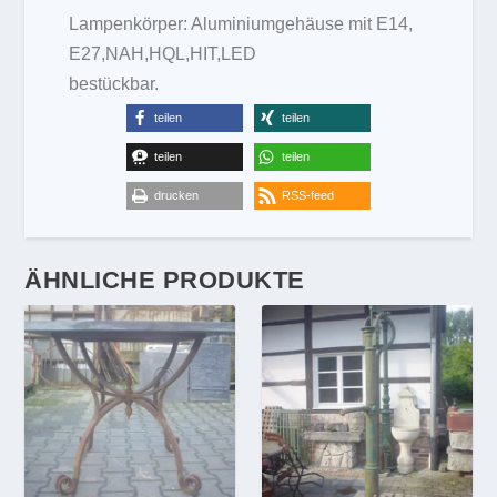
Lampenkörper: Aluminiumgehäuse mit E14,
E27,NAH,HQL,HIT,LED
bestückbar.
teilen
teilen
teilen
teilen
drucken
RSS-feed
ÄHNLICHE PRODUKTE