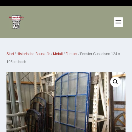
Start
/
Historische Baustoffe
/
Metall
/
Fenster
/ Fenster Gusseisen 124 x
195cm hoch