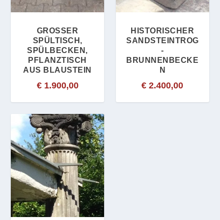
GROSSER S
HISTORISCHER
PÜLTISCH, S
SANDSTEINTROG
PÜLBECKEN, P
-
FLANZTISCH A
BRUNNENBECKE
US BLAUSTEIN
N
€
1.900,00
€
2.400,00