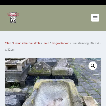
Start
/
Historische Baustoffe
/
Stein
/
Tröge-Becken
/ Blausteintrog 102 x 45
x 32cm