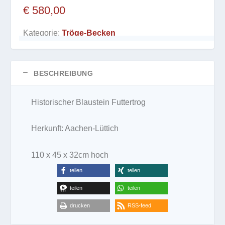
€
580,00
Kategorie:
Tröge-Becken
BESCHREIBUNG
Historischer Blaustein Futtertrog
Herkunft: Aachen-Lüttich
110 x 45 x 32cm hoch
teilen
teilen
teilen
teilen
drucken
RSS-feed