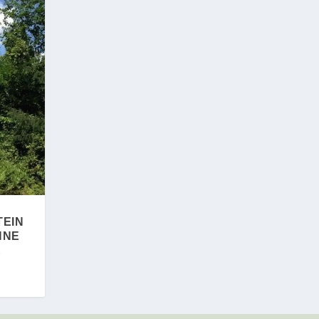
EIN
NNE
E