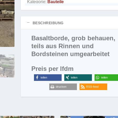
Kategorie:
Bauteile
BESCHREIBUNG
Basaltborde, grob behauen,
teils aus Rinnen und
Bordsteinen umgearbeitet
Preis per lfdm
teilen
teilen
teilen
drucken
RSS-feed