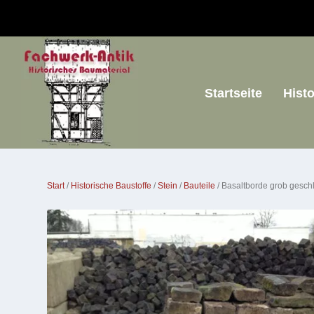
Startseite
Hist
Start
/
Historische Baustoffe
/
Stein
/
Bauteile
/ Basaltborde grob gesc