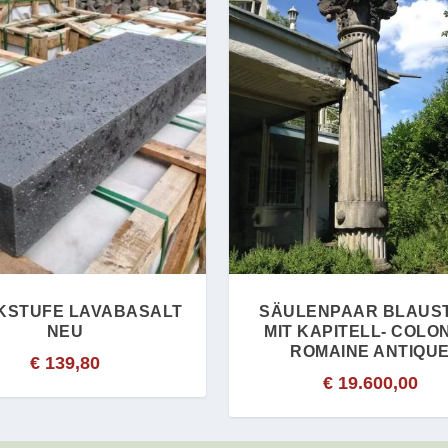
KSTUFE LAVABASALT
SÄULENPAAR BLAUST
NEU
MIT KAPITELL- COLO
ROMAINE ANTIQU
€
139,80
€
19.600,00