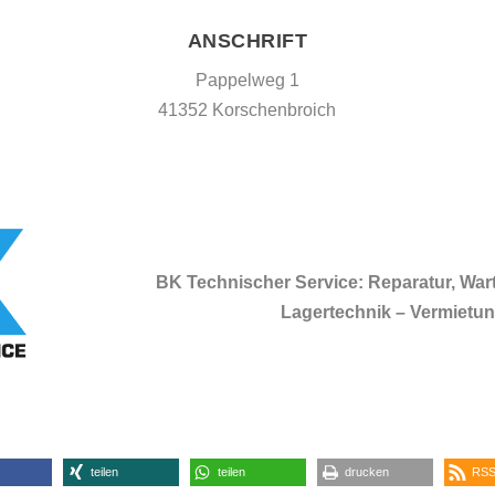
ANSCHRIFT
Pappelweg 1
41352 Korschenbroich
BK Technischer Service: Reparatur, Wa
Lagertechnik – Vermietung
teilen
teilen
drucken
RSS