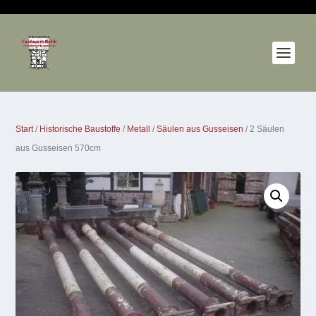
Start
/
Historische Baustoffe
/
Metall
/
Säulen aus Gusseisen
/ 2 Säulen
aus Gusseisen 570cm