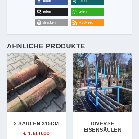
teilen
teilen
teilen
teilen
drucken
RSS-feed
ÄHNLICHE PRODUKTE
2 SÄULEN 315CM
DIVERSE
EISENSÄULEN
€
1.600,00